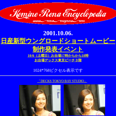
2001.10.06.
日産新型ウングロードショートムービー
制作発表イベント
10/6（土曜日）お台場17時からから18時
お台場デックス東京ビーチ３階
1024*768ピクセル表示です
「DECKS TOKYO BAY STUDIO」