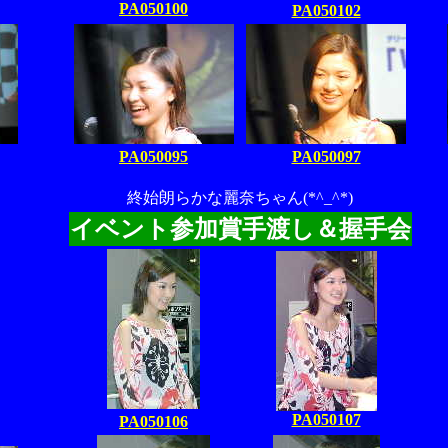
PA050100
PA050102
PA050095
PA050097
終始朗らかな麗奈ちゃん(*^_^*)
イベント参加賞手渡し＆握手会
PA050107
PA050106