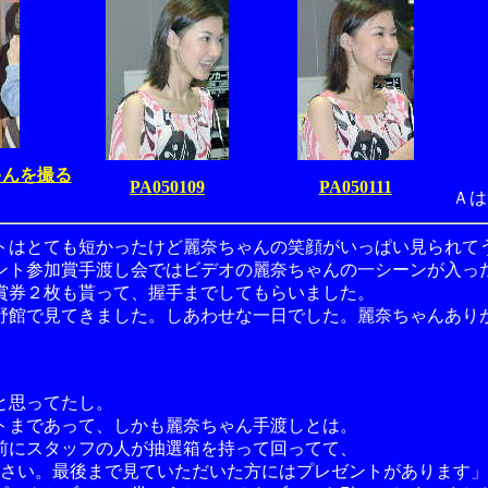
ゃんを撮る
PA050109
PA050111
Ａは
トはとても短かったけど麗奈ちゃんの笑顔がいっぱい見られて
ント参加賞手渡し会ではビデオの麗奈ちゃんの一シーンが入っ
賞券２枚も貰って、握手までしてもらいました。
野館で見てきました。しあわせな一日でした。麗奈ちゃんあり
と思ってたし。
トまであって、しかも麗奈ちゃん手渡しとは。
前にスタッフの人が抽選箱を持って回ってて、
ださい。最後まで見ていただいた方にはプレゼントがあります」