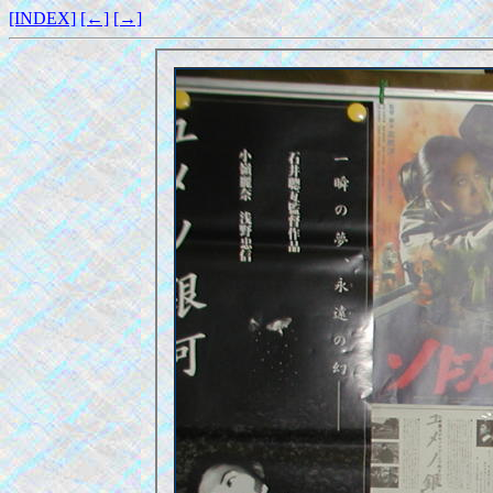
[INDEX]
[←]
[→]