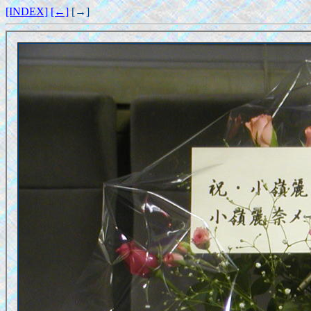
[INDEX]
[←]
[→]