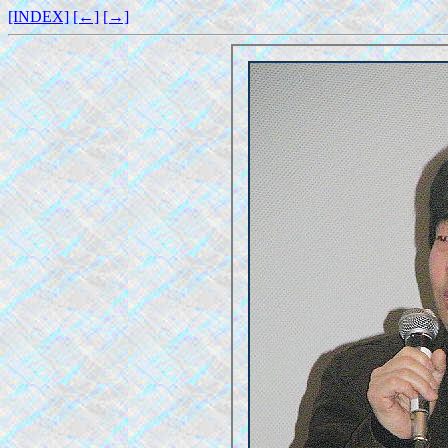
[INDEX]
[←]
[→]