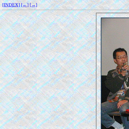
[INDEX]
[←]
[→]